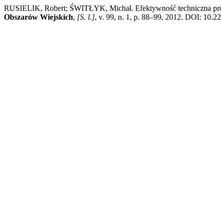
RUSIELIK, Robert; ŚWITŁYK, Michał. Efektywność techniczna pro
Obszarów Wiejskich
,
[S. l.]
, v. 99, n. 1, p. 88–99, 2012. DOI: 10.2