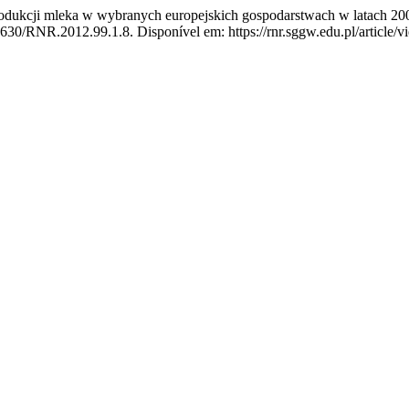
dukcji mleka w wybranych europejskich gospodarstwach w latach 2
2630/RNR.2012.99.1.8. Disponível em: https://rnr.sggw.edu.pl/article/v