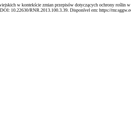
ich w kontekście zmian przepisów dotyczących ochrony roślin w os
3. DOI: 10.22630/RNR.2013.100.3.39. Disponível em: https://rnr.sggw.ed