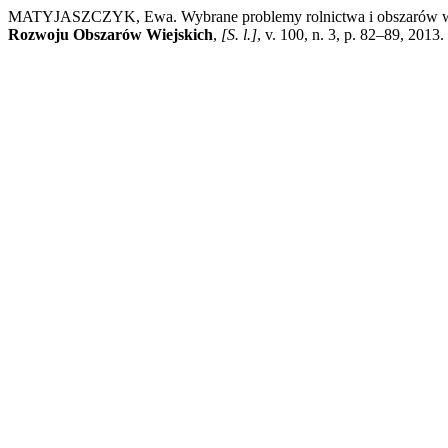
MATYJASZCZYK, Ewa. Wybrane problemy rolnictwa i obszarów wiejsk
Rozwoju Obszarów Wiejskich
,
[S. l.]
, v. 100, n. 3, p. 82–89, 201