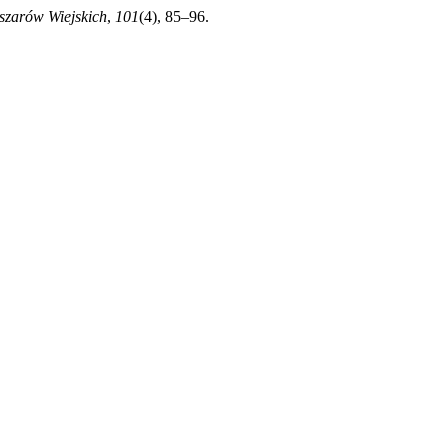
szarów Wiejskich
,
101
(4), 85–96.