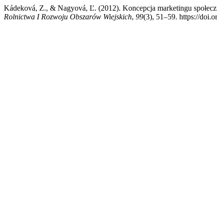
Kádeková, Z., & Nagyová, Ľ. (2012). Koncepcja marketingu społeczn
Rolnictwa I Rozwoju Obszarów Wiejskich
,
99
(3), 51–59. https://do