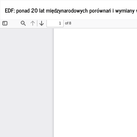
Wróć
EDF: ponad 20 lat międzynarodowych porównań i wymiany 
do
szczegółów
artykułu