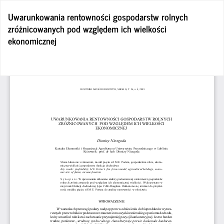
Wróć
Uwarunkowania rentowności gospodarstw rolnych
do
zróżnicowanych pod względem ich wielkości
szczegółów
ekonomicznej
artykułu
Po
Po
P