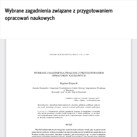
Wróć
Wybrane zagadnienia związane z przygotowaniem
do
opracowań naukowych
szczegółów
artykułu
Po
Po
P