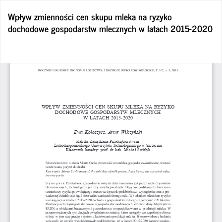
Wróć
Wpływ zmienności cen skupu mleka na ryzyko
do
dochodowe gospodarstw mlecznych w latach 2015-2020
szczegółów
artykułu
Po
Po
P