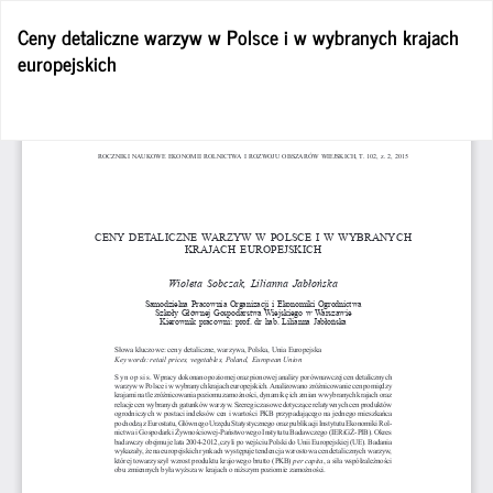
Wróć
Ceny detaliczne warzyw w Polsce i w wybranych krajach
do
europejskich
szczegółów
artykułu
Po
Po
P