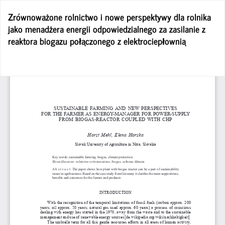
Wróć
Zrównoważone rolnictwo i nowe perspektywy dla rolnika
do
jako menadżera energii odpowiedzialnego za zasilanie z
szczegółów
reaktora biogazu połączonego z elektrociepłownią
artykułu
Po
Po
P